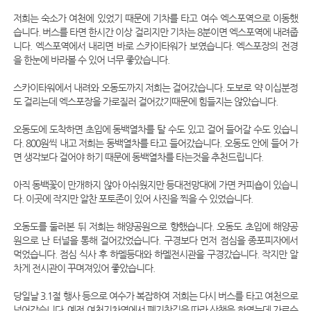
저희는 숙소가 여천에 있었기 때문에 기차를 타고 여수 엑스포역으로 이동했
습니다. 버스를 타면 한시간 이상 걸리지만 기차는 8분이면 엑스포역에 내려줍
니다. 엑스포역에서 내리면 바로 스카이타워가 보였습니다. 엑스포장의 전경
을 한눈에 바라볼 수 있어 너무 좋았습니다.
스카이타워에서 내려와 오동도까지 저희는 걸어갔습니다. 도보로 약 이십분정
도 걸리는데 엑스포장을 가로질러 걸어갔기때문에 힘들지는 않았습니다.
오동도에 도착하면 초입에 동백열차를 탈 수도 있고 걸어 들어갈 수도 있습니
다. 800원씩 내고 저희는 동백열차를 타고 들어갔습니다. 오동도 안에 들어 가
면 생각보다 걸어야 하기 때문에 동백열차를 타는것을 추천드립니다.
아직 동백꽃이 만개하지 않아 아쉬웠지만 등대전망대에 가면 커피숍이 있습니
다. 이곳에 작지만 알찬 포토존이 있어 사진을 찍을 수 있었습니다.
오동도를 둘러본 뒤 저희는 해양공원으로 향했습니다. 오동도 초입에 해양공
원으로 난 터널을 통해 걸어갔었습니다. 구경보다 먼저 점심을 종포피자에서
먹었습니다. 점심 식사 후 하멜등대와 하멜전시관을 구경갔습니다. 작지만 알
차게 전시관이 꾸며져있어 좋았습니다.
당일날 3.1절 행사 등으로 여수가 복잡하여 저희는 다시 버스를 타고 여천으로
넘어갔습니다. 예전 여천기차역에서 폐기찻길을 따라 산책을 하였는데 가로수