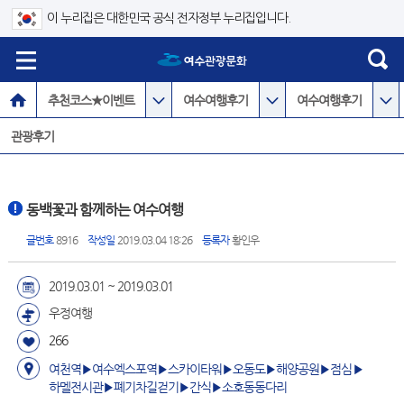
이 누리집은 대한민국 공식 전자정부 누리집입니다.
추천코스★이벤트
여수여행후기
여수여행후기
관광후기
동백꽃과 함께하는 여수여행
글번호
8916
작성일
2019.03.04 18:26
등록자
황인우
2019.03.01 ~ 2019.03.01
우정여행
266
여천역▶여수엑스포역▶스카이타워▶오동도▶해양공원▶점심▶
하멜전시관▶폐기차길걷기▶간식▶소호동동다리