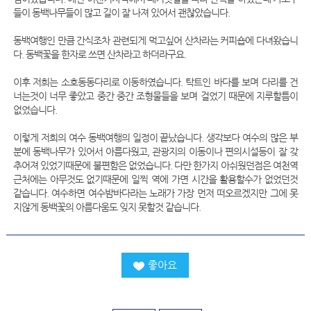
들이 동백나무들이 많고 길이 잘 나져 있어서 괜찮았습니다.
동백여행인 만큼 간식조차 관련되게 먹고싶어 산차라는 커피숍에 다녀왔습니
다. 동백꽃을 한자로 쓰면 산차라고 하더라구요.
이후 저희는 소호동동다리로 이동하였습니다. 탁트인 바다를 보며 다리를 건
너는것이 너무 좋았고 중간 중간 조형물들을 보며 걸었기 때문에 지루할틈이
없었습니다.
이렇게 저희의 여수 동백여행의 일정이 끝났습니다. 생각보다 여수의 많은 부
분에 동백나무가 있어서 아름다웠고, 관광지의 이동이나 편의시설등이 잘 갖
추어져 있었기때문에 불편함은 없었습니다. 다만 한가지 아쉬웠던점은 여천역
근처에는 아무것도 없기때문에 일찍 역에 가면 시간을 활용할수가 없었던것
같습니다. 여수하면 여수밤바다라는 노래가 가장 먼저 떠오르겠지만 그에 못
지않게 동백꽃의 아름다움도 잊지 못할것 같습니다.
좋아요