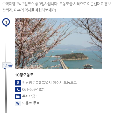
수학여행 2박 3일코스 중 3일차입니다. 오동도를 시작으로 이순신대교 홍보
관까지, 여수의 역사를 체험해보세요!
1
1.1km
10경
오동도
전남광주통합특별시 여수시 오동도로
061-659-1821
주차요금 :
이용료 무료