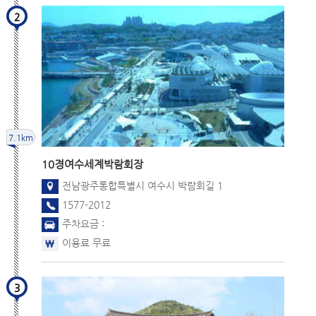
2
7.1km
10경
여수세계박람회장
전남광주통합특별시 여수시 박람회길 1
1577-2012
주차요금 :
이용료 무료
3