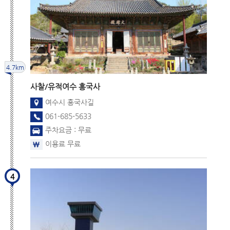
4.7km
사찰/유적
여수 흥국사
여수시 흥국사길
061-685-5633
주차요금 : 무료
이용료 무료
4