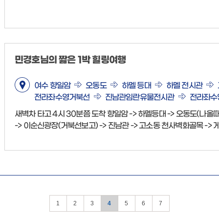
민경호님의 짧은 1박 힐링여행
여수 향일암
오동도
하멜 등대
하멜 전시관
전라좌수영거북선
진남관임란유물전시관
전라좌수
새벽차 타고 4시 30분쯤 도착 향일암 -> 하멜등대 -> 오동도(나
-> 이순신광장(거북선보고) -> 진남관 -> 고소동 천사벽화골목 -> 게
1
2
3
4
5
6
7