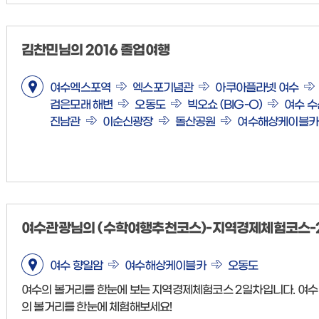
김찬민님의 2016 졸업여행
여수엑스포역
엑스포기념관
아쿠아플라넷 여수
검은모래 해변
오동도
빅오쇼 (BIG-O)
여수 
진남관
이순신광장
돌산공원
여수해상케이블카
여수관광님의 (수학여행추천코스)-지역경제체험코스-
여수 향일암
여수해상케이블카
오동도
여수의 볼거리를 한눈에 보는 지역경제체험코스 2일차입니다. 여수
의 볼거리를 한눈에 체험해보세요!