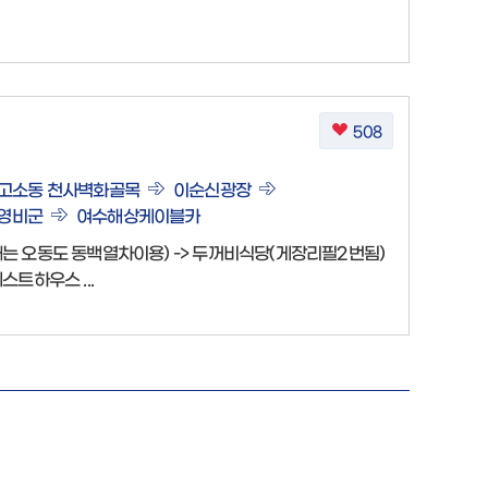
508
고소동 천사벽화골목
이순신광장
영비군
여수해상케이블카
올때는 오동도 동백열차이용) -> 두꺼비식당(게장리필2번됨)
스트하우스 ...