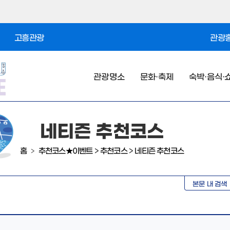
고흥관광
관광홍
관광명소
문화·축제
숙박·음식·
네티즌 추천코스
홈
추천코스★이벤트
>
추천코스
>
네티즌 추천코스
>
본문 내 검색