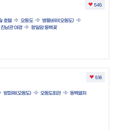
545
슬 호텔
오동도
병풍바위(오동도)
진남관 야경
향일암 동백꽃
518
방파제(오동도)
오동도회관
동백열차