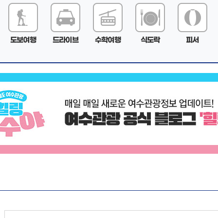
도보여행
드라이브
수학여행
식도락
피서