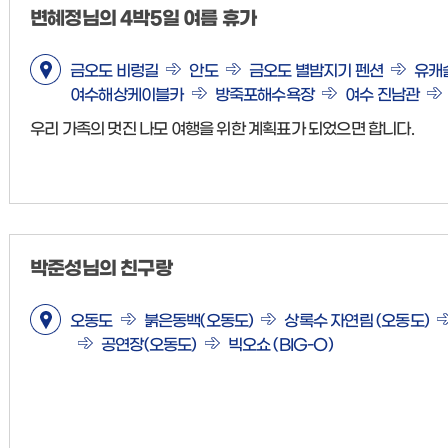
변혜정님의 4박5일 여름 휴가
금오도 비렁길
안도
금오도 별밤지기 펜션
유캐
여수해상케이블카
방죽포해수욕장
여수 진남관
우리 가족의 멋진 나모 여행을 위한 계획표가 되었으면 합니다.
박준성님의 친구랑
오동도
붉은동백(오동도)
상록수 자연림 (오동도)
공연장(오동도)
빅오쇼 (BIG-O)