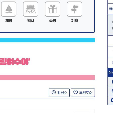
열
체험
역사
쇼핑
기타
여
최신순
추천도순