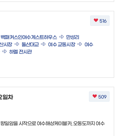
516
백패커스인여수게스트하우스
만성리
수산시장
돌산대교
여수 교동시장
여수
하멜 전시관
2일차
509
 향일암을 시작으로 여수해상케이블카, 오동도까지 여수