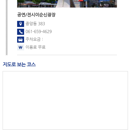
공연/전시
이순신광장
중앙동 383
061-659-4629
주차요금 :
이용료 무료
지도로 보는 코스