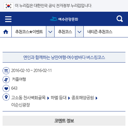
이 누리집은 대한민국 공식 전자정부 누리집입니다.
추천코스★이벤트
추천코스
네티즌 추천코스
연인과 함께하는 낭만여행-여수밤바다 버스킹코스
2016-02-10 ~ 2016-02-11
커플여행
643
고소동 천사벽화골목
하멜 등대
종포해양공원
이순신광장
코멘트 정보