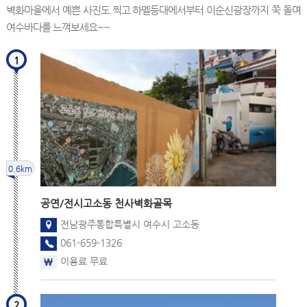
벽화마을에서 예쁜 사진도 찍고 하멜등대에서부터 이순신광장까지 쭉 돌며
여수바다를 느껴보세요~~
1
0.6km
공연/전시
고소동 천사벽화골목
전남광주통합특별시 여수시 고소동
061-659-1326
이용료 무료
2