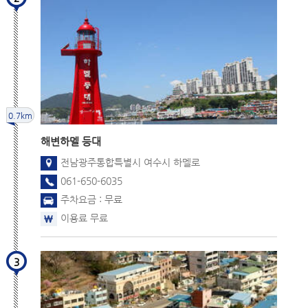
0.7km
해변
하멜 등대
전남광주통합특별시 여수시 하멜로
061-650-6035
주차요금 : 무료
이용료 무료
3