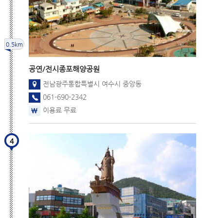
0.5km
공연/전시
종포해양공원
전남광주통합특별시 여수시 중앙동
061-690-2342
이용료 무료
4