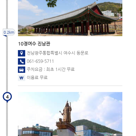
0.2km
10경
여수 진남관
전남광주통합특별시 여수시 동문로
061-659-5711
주차요금 : 최초 1시간 무료
이용료 무료
4