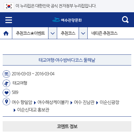
이 누리집은 대한민국 공식 전자정부 누리집입니다.
추천코스★이벤트
추천코스
네티즌 추천코스
태교여행-여수밤바다코스 둘째날
2016-03-03 ~ 2016-03-04
태교여행
589
여수 향일암
여수해상케이블카
여수 진남관
이순신광장
이순신대교 홍보관
코멘트 정보