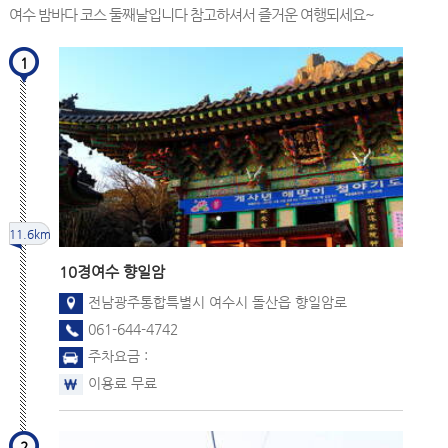
여수 밤바다 코스 둘째날입니다 참고하셔서 즐거운 여행되세요~
1
11.6km
10경
여수 향일암
전남광주통합특별시 여수시 돌산읍 향일암로
061-644-4742
주차요금 :
이용료 무료
2