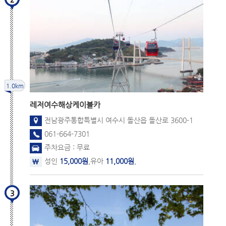
1.0km
레저
여수해상케이블카
전남광주통합특별시 여수시 돌산읍 돌산로 3600-1
061-664-7301
주차요금 : 무료
성인
15,000원
,유아
11,000원
,
3