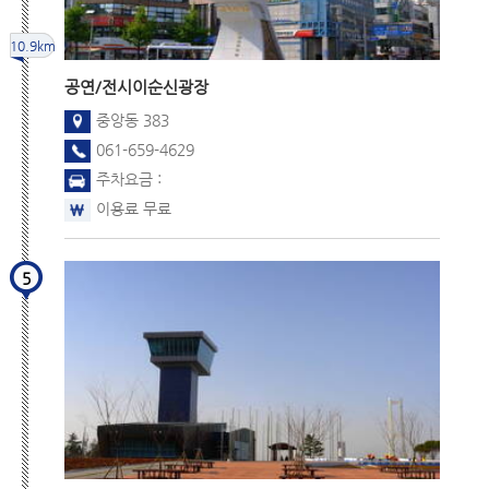
10.9km
공연/전시
이순신광장
중앙동 383
061-659-4629
주차요금 :
이용료 무료
5