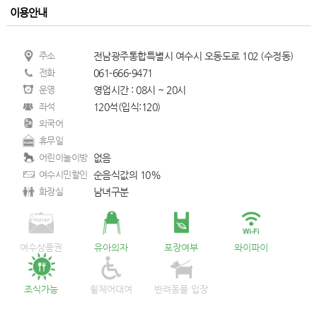
이용안내
주소
전남광주통합특별시 여수시 오동도로 102 (수정동)
전화
061-666-9471
운영
영업시간 : 08시 ~ 20시
좌석
120석(입식:120)
외국어
휴무일
어린이놀이방
없음
여수시민할인
순음식값의 10%
화장실
남녀구분
여수상품권
유아의자
포장여부
와이파이
조식가능
휠체어대여
반려동물 입장