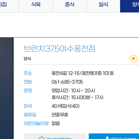
횟집
식육
중식
일식
양
브런치37.5여수웅천점
양식
주소
웅천4길 12-15 (웅천동)1층 101호
전화
061-685-3705
운영
영업시간 : 10시 ~ 20시
휴식시간 : 15시30분 ~ 17시
좌석
40석(입식:40)
휴무일
연중무휴
어린이놀이방
없음