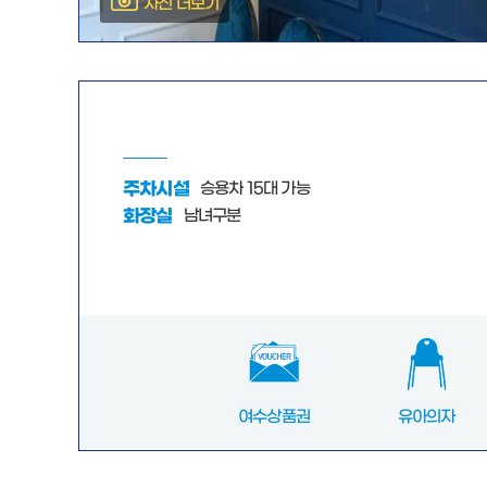
사진 더보기
주차시설
승용차 15대 가능
화장실
남녀구분
여수상품권
유아의자