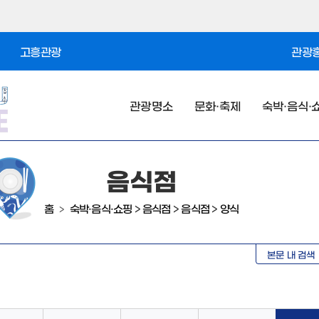
고흥관광
관광홍
관광명소
문화·축제
숙박·음식·
음식점
홈
숙박·음식·쇼핑
>
음식점
>
음식점
>
양식
>
본문 내 검색