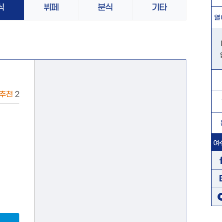
식
뷔페
분식
기타
열
추천
2
여