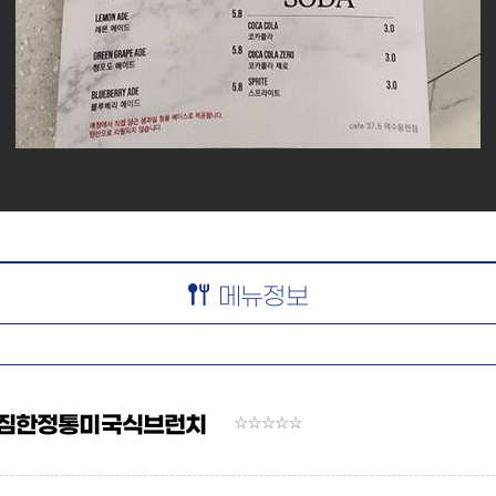
메뉴정보
짐한정통미국식브런치