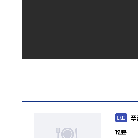
푸
대표
1인분