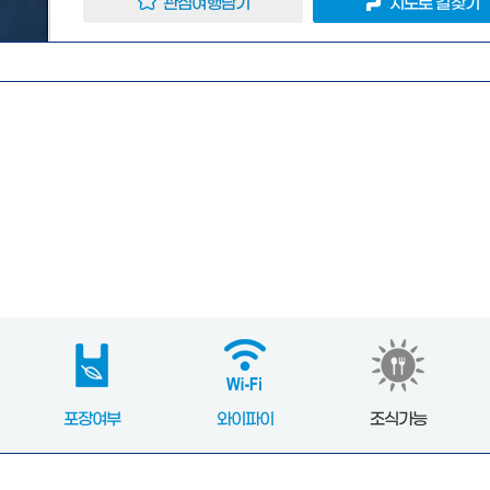
관심여행담기
지도로 길찾기
포장여부
와이파이
조식가능