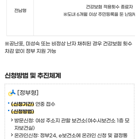
건강보험 적용횟수 종료자
전남형
※도내 6개월 이상 주민등록을 둔
난임부부
※공난포, 미성숙 또는 비정상 난자 채취된 경우 건강보험 횟수
차감 없이 정부 지원 가능
신청방법 및 추진체계
[정부형]
(신청기간)
연중 접수
(신청방법)
방문신청: 여성 주소지 관할 보건소(여수시보건소 1층 모
자보건실)
온라인신청:
정부24
,
e보건소
에 온라인 신청 및 결정통