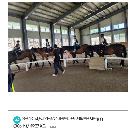
3+여수시,+지역+학생에+승마+체험활동+지원.jpg
(306 hit/ 497.7 KB)