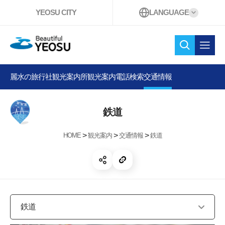
YEOSU CITY
LANGUAGE
Beautiful YEOSU
検索
オー
麗水の旅行社
観光案内所
観光案内電話
検索
交通情報
鉄道
>
>
>
HOME
観光案内
交通情報
鉄道
共有する 開く
リンクコピー
鉄道