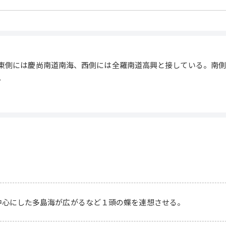
東側には慶尚南道南海、西側には全羅南道高興と接している。南
。
中心にした多島海が広がるなど１頭の蝶を連想させる。