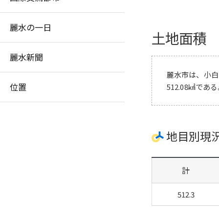
麗水の一日
土地面積
麗水新聞
麗水市は、小白
位置
512.08㎢であ
地目別現
計
512.3