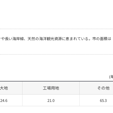
々や長い海岸線、天然の海洋観光資源に恵まれている。市の面積は
(
大地
工場用地
その他
24.6
21.0
65.3