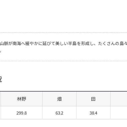
山脈が南海へ緩やかに延びて美しい半島を形成し、たくさんの島
る。
況
林野
畑
田
299.8
63.2
38.4