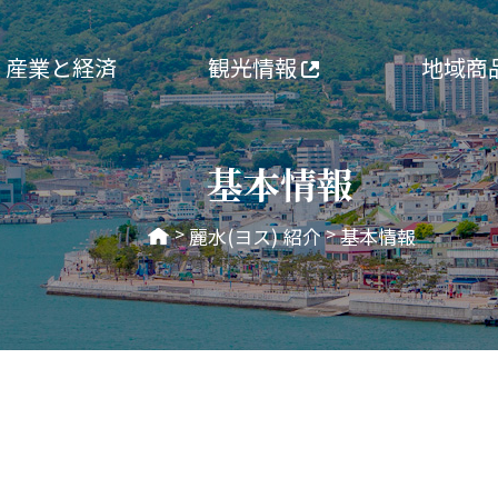
産業と経済
観光情報
地域商
基本情報
>
>
麗水(ヨス) 紹介
基本情報