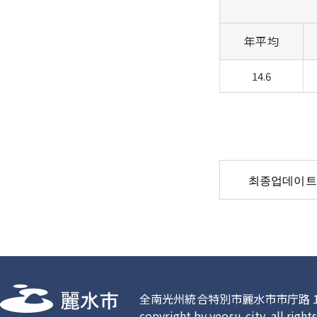
年平均
14.6
최종업데이트
全南光州統合特別市麗水市市庁路１(鶴洞)
copyright by yeosu-city. all right