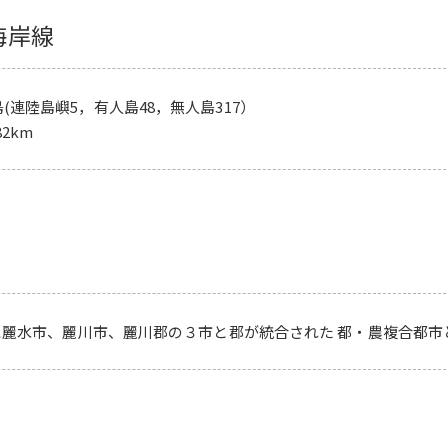
海岸線
島(連陸島嶼5，有人島48，無人島317）
82km
1日に麗水市、麗川市、麗川郡の３市と郡が統合された 都・農複合都市と