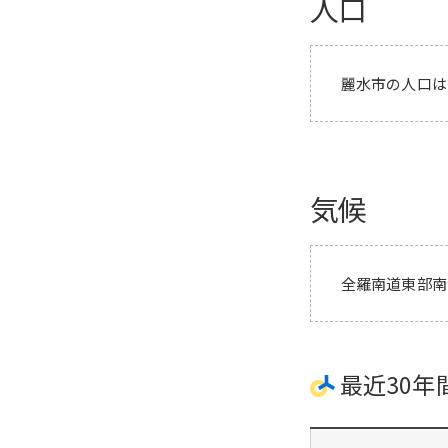
人口
麗水市の人口は128,
気候
全羅南道東部南海
最近30年間