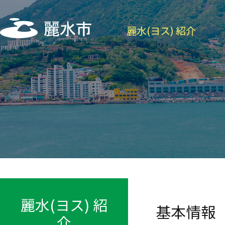
麗水(ヨス) 紹介
麗水(ヨス) 紹
基本情報
介