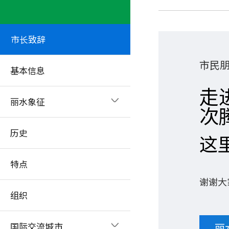
市长致辞
市民
基本信息
走
丽水象征
次
历史
这
特点
谢谢大
组织
国际交流城市
丽