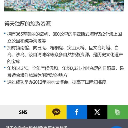
得天独厚的旅游资源
拥有365座美丽的岛屿、880公里的里亚斯式海岸及2个海上国
立公园和纯净海域等
拥有镇南馆、向日庵、梧桐岛、突山大桥、巨文岛灯塔、白
岛、沙岛、汝自湾滩涂等众多自然旅游资源，是历史文化遗产
的宝库
年均14.3℃，全年气候温和，年均2,331小时充足的日照量，是
最适合海洋旅游休闲运动的地方
通过成功举办2012年丽水世博会，提高了国际知名度
SNS
韩国 全南光州统合特别市 丽水市 鹤洞