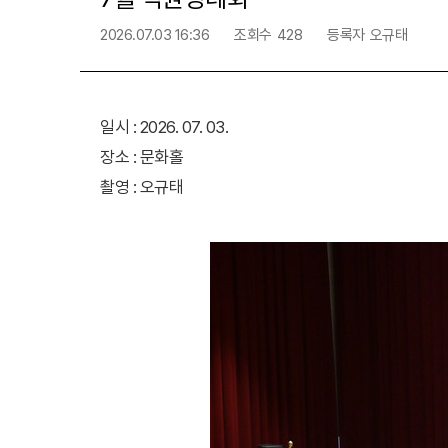
2026.07.03 16:36
조회수
428
등록자
오규태
일시 : 2026. 07. 03.
장소 : 문화홀
촬영 : 오규태