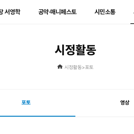
장 서영학
공약∙매니페스토
시민소통
시정활동
시정활동
>
포토
포토
영상