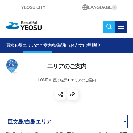
YEOSU CITY
LANGUAGE
Beautiful YEOSU
検索
オー
麗水10景
エリアのご案内
島/海辺
山/お寺
文化/景勝地
エリアのご案内
>
>
HOME
観光名所
エリアのご案内
共有する 開く
リンクコピー