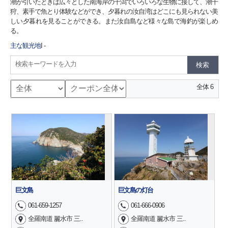
潮が引いたときは広々とした南海岸の干潟でいろいろな生物に接して、潮干
狩、素手で魚とり体験などができ、夕暮れの汝自湾はどこにも見られない美
しい夕暮れを見ることができる。また汝自島など様々な島で海釣が楽しめ
る。
主な観光地
I
-
検索キーワードを入力
全体 6
巨文島
巨文島の灯台
061-659-1257
061-666-0906
全羅南道 麗水市 三..
全羅南道 麗水市 三..