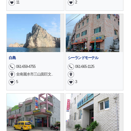
11
2
白島
シーランドモーテル
061-659-4755
061-665-1125
全南麗水市三山面巨文..
5
3