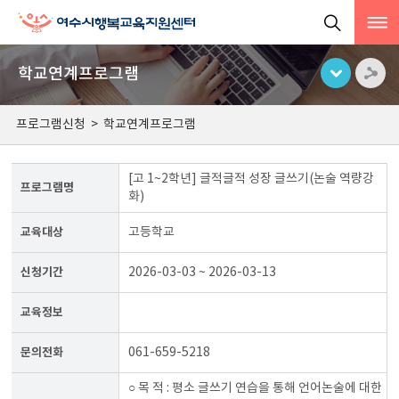
학교연계프로그램
프로그램신청
>
학교연계프로그램
[고 1~2학년] 글적글적 성장 글쓰기(논술 역량강
프로그램명
화)
교육대상
고등학교
신청기간
2026-03-03 ~ 2026-03-13
교육정보
문의전화
061-659-5218
○ 목 적 : 평소 글쓰기 연습을 통해 언어논술에 대한