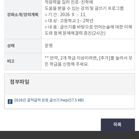
적응력을 길러 진로･진학에
도움을 받을 수 있는 강의 및 글쓰기 프로그램
강좌소개/강의계획
○ 기 간 : 2026. 9. ∼ 11.
○ 대 상 : 고등학교 1∼2학년
○ 내 용 : 글쓰기를 바탕으로 언어논술에 대한 이해
도와 함께 문제해결력 증진(2시간)
상태
운영
** 만약, 2개 학급 이상이라면, [추가]를 눌러서 모
비고
든 학급을 신청해 주세요.
첨부파일
2026년 글적글적 성장 글쓰기.hwp(57.5 KB)