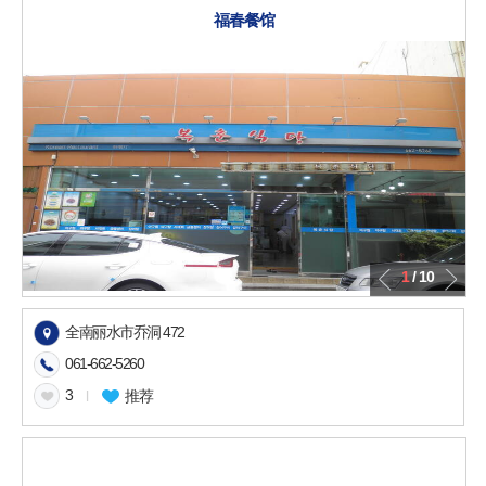
福春餐馆
1
/ 10
全南丽水市乔洞 472
061-662-5260
3
l
推荐