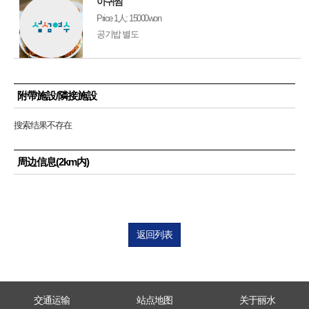
아귀찜
Price
1人: 15000won
공기밥 별도
附帶施設/隣接施設
搜索结果不存在
周边信息(2km内)
返回列表
交通运输
站点地图
关于丽水