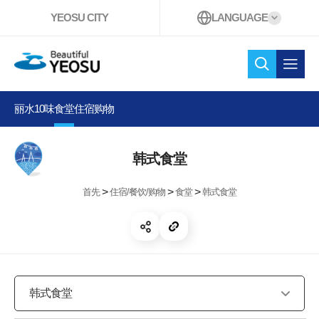
YEOSU CITY
LANGUAGE
Beautiful YEOSU
检索 。
打开
丽水10味
食堂
住宿
购物
韩式食堂
>
>
>
首先
住宿/餐饮/购物
食堂
韩式食堂
开放共享
复制链接
韩式食堂