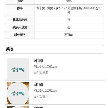
收费
游离
停车
停车费 : 免费. / 轿车 : 2 / 周边停车场 : 유료주차장이
용
婴儿车出租
否
残疾人设施
否
对外服务
不可能
菜谱
아귀탕
Price
1人: 10000won
공기밥 포함
서대회
Price
1人: 10000won
공기밥 별도