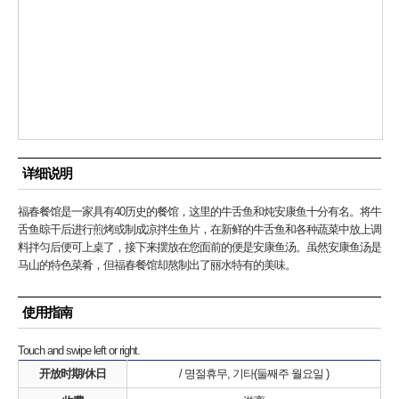
详细说明
福春餐馆是一家具有40历史的餐馆，这里的牛舌鱼和炖安康鱼十分有名。将牛
舌鱼晾干后进行煎烤或制成凉拌生鱼片，在新鲜的牛舌鱼和各种蔬菜中放上调
料拌匀后便可上桌了，接下来摆放在您面前的便是安康鱼汤。虽然安康鱼汤是
马山的特色菜肴，但福春餐馆却熬制出了丽水特有的美味。
使用指南
Touch and swipe left or right.
开放时期/休日
/ 명절휴무, 기타(둘째주 월요일 )