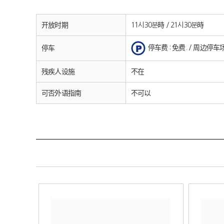
开放时期
11시30분時 / 21시30분時
停车费 : 免费. / 周边停车
停车
残疾人设施
不在
可否外语指南
不可以