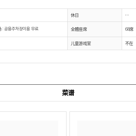
休日
- -
场 : 공용주차장이용 무료
全體座席
68席
儿童游戏室
不在
菜谱