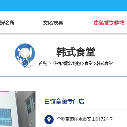
观光名所
文化/庆典
住宿/餐饮/购物
韩式食堂
首先
住宿/餐饮/购物
>
食堂
>
韩式食堂
>
白馆章鱼专门店
全罗南道丽水市安山洞 724-7