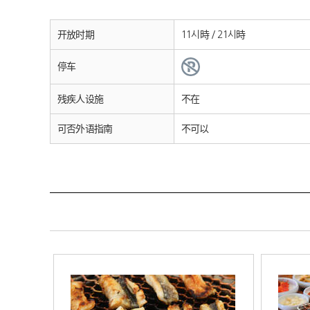
开放时期
11시時 / 21시時
停车
残疾人设施
不在
可否外语指南
不可以