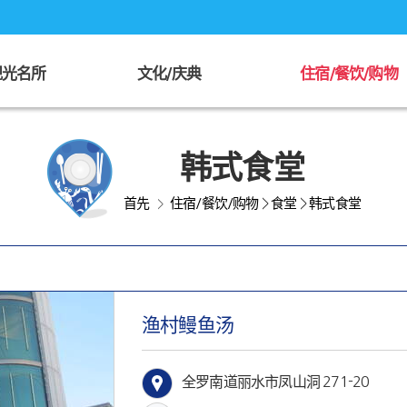
观光名所
文化/庆典
住宿/餐饮/购物
韩式食堂
首先
住宿/餐饮/购物
>
食堂
>
韩式食堂
>
渔村鳗鱼汤
全罗南道丽水市凤山洞 271-20