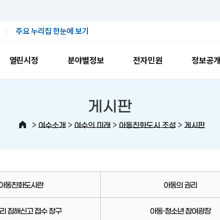
주요 누리집 한눈에 보기
열린시정
분야별정보
전자민원
정보공
게시판
>
>
>
>
여수소개
여수의 미래
아동친화도시 조성
게시판
아동친화도시란
아동의 권리
리 침해신고 접수 창구
아동·청소년 참여광장