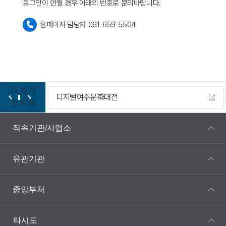
로그인이 안될 경우 아래의 번호로 문의바랍니다.
홈페이지 담당자 061-659-5504
이
정
다
디지털여수문화대전
전
지
음
직속기관/사업소
유관기관
중앙부처
타시도