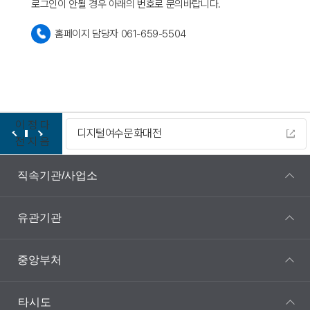
로그인이 안될 경우 아래의 번호로 문의바랍니다.
홈페이지 담당자 061-659-5504
이
정
다
디지털여수문화대전
전
지
음
직속기관/사업소
유관기관
중앙부처
타시도