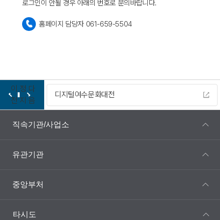
로그인이 안될 경우 아래의 번호로 문의바랍니다.
홈페이지 담당자 061-659-5504
이
정
다
디지털여수문화대전
전
지
음
직속기관/사업소
유관기관
중앙부처
타시도