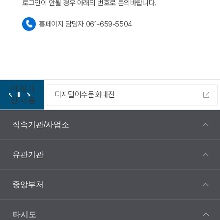
로그인이 안될 경우 아래의 번호로 문의바랍니다.
홈페이지 담당자 061-659-5504
이
정
다
디지털여수문화대전
전
지
음
직속기관/사업소
유관기관
중앙부처
타시도