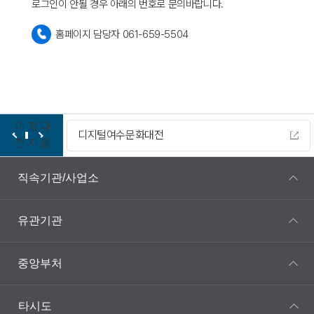
로그인이 안될 경우 아래의 번호로 문의바랍니다.
홈페이지 담당자 061-659-5504
이
정
다
디지털여수문화대전
전
지
음
직속기관/사업소
유관기관
중앙부처
타시도