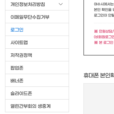
개인정보처리방침
여수시에서는 
본인 확인을 
로그인이 안될 
이메일무단수집거부
로그인
민원상담/
(비회원로그인
사이트맵
본 로그인
저작권정책
팝업존
휴대폰 본인
배너존
슬라이드존
열린간부회의 생중계