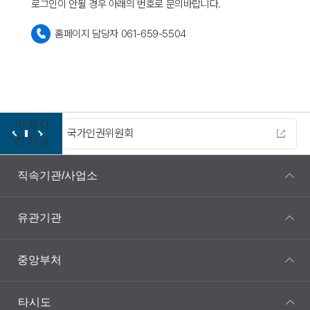
로그인이 안될 경우 아래의 번호로 문의바랍니다.
홈페이지 담당자 061-659-5504
이
정
다
다누리
전
지
음
직속기관/사업소
유관기관
중앙부처
타시도