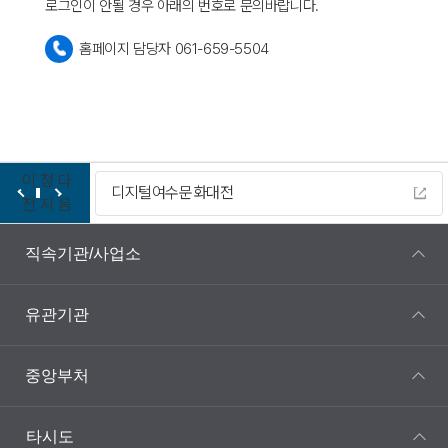
로그인이 안될 경우 아래의 번호로 문의바랍니다.
홈페이지 담당자 061-659-5504
이
정
다
디지털여수문화대전
전
지
음
직속기관/사업소
유관기관
중앙부처
타시도