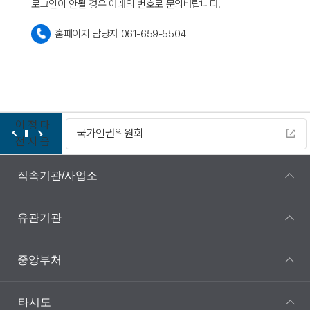
로그인이 안될 경우 아래의 번호로 문의바랍니다.
홈페이지 담당자 061-659-5504
이
정
다
국가인권위원회
전
지
음
직속기관/사업소
유관기관
중앙부처
타시도