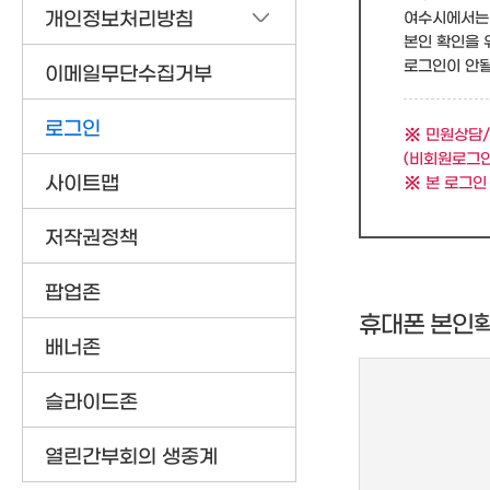
개인정보처리방침
여수시에서는 
본인 확인을 
로그인이 안될 
이메일무단수집거부
로그인
민원상담/
(비회원로그인
사이트맵
본 로그인
저작권정책
팝업존
휴대폰 본인
배너존
슬라이드존
열린간부회의 생중계