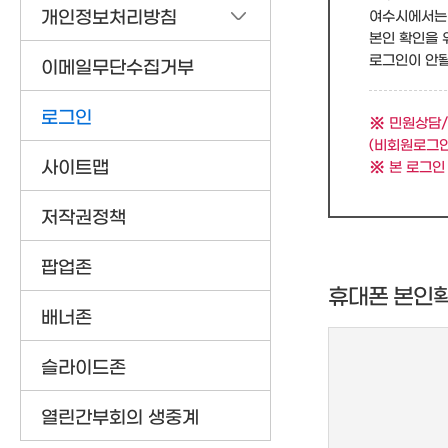
개인정보처리방침
여수시에서는 
본인 확인을 
로그인이 안될 
이메일무단수집거부
로그인
민원상담/
(비회원로그인
사이트맵
본 로그인
저작권정책
팝업존
휴대폰 본인
배너존
슬라이드존
열린간부회의 생중계