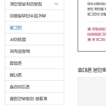
개인정보처리방침
여수시에서는 
본인 확인을 
로그인이 안될 
이메일무단수집거부
로그인
민원상담/
(비회원로그인
사이트맵
본 로그인
저작권정책
팝업존
휴대폰 본인
배너존
슬라이드존
열린간부회의 생중계