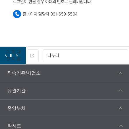
로그인이 안될 경우 아래의 번호로 문의바랍니다.
홈페이지 담당자 061-659-5504
이
정
다
다누리
전
지
음
직속기관/사업소
유관기관
중앙부처
타시도