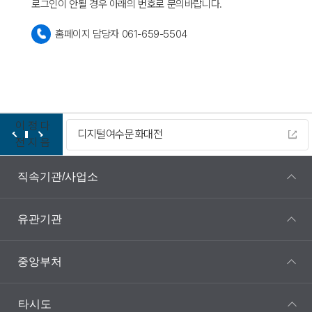
로그인이 안될 경우 아래의 번호로 문의바랍니다.
홈페이지 담당자 061-659-5504
이
정
다
디지털여수문화대전
전
지
음
직속기관/사업소
유관기관
중앙부처
타시도