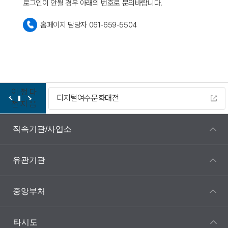
로그인이 안될 경우 아래의 번호로 문의바랍니다.
홈페이지 담당자 061-659-5504
이
정
다
디지털여수문화대전
전
지
음
직속기관/사업소
유관기관
중앙부처
타시도