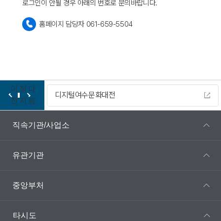
로그인이 안될 경우 아래의 번호로 문의바랍니다.
홈페이지 담당자 061-659-5504
이
정
다
디지털여수문화대전
전
지
음
직속기관/사업소
유관기관
중앙부처
타시도