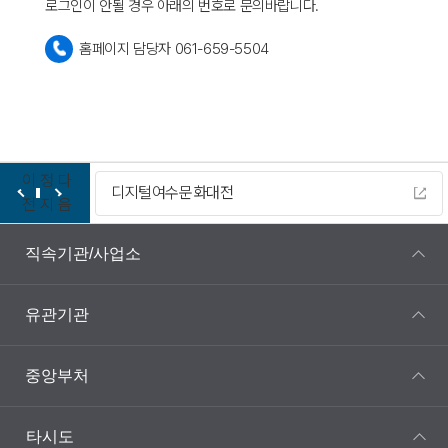
로그인이 안될 경우 아래의 번호로 문의바랍니다.
홈페이지 담당자 061-659-5504
이
정
다
디지털여수문화대전
전
지
음
직속기관/사업소
유관기관
중앙부처
타시도