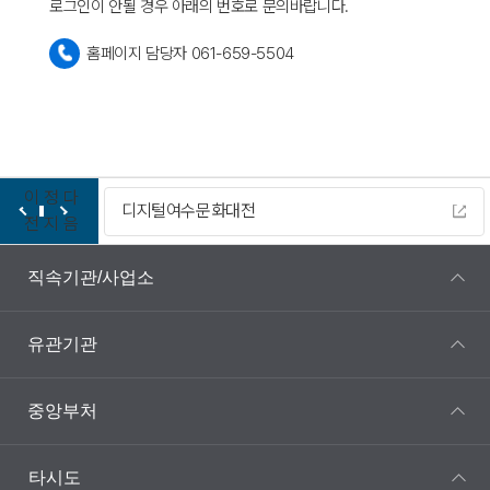
로그인이 안될 경우 아래의 번호로 문의바랍니다.
홈페이지 담당자 061-659-5504
이
정
다
디지털여수문화대전
전
지
음
직속기관/사업소
유관기관
중앙부처
타시도