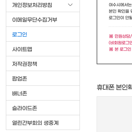
개인정보처리방침
여수시에서는 
본인 확인을 
로그인이 안될 
이메일무단수집거부
로그인
민원상담/
(비회원로그인
사이트맵
본 로그인
저작권정책
팝업존
휴대폰 본인
배너존
슬라이드존
열린간부회의 생중계