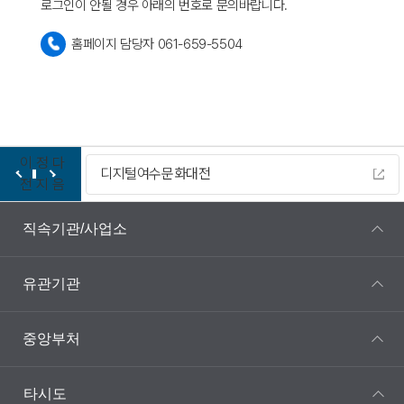
로그인이 안될 경우 아래의 번호로 문의바랍니다.
홈페이지 담당자 061-659-5504
이
정
다
디지털여수문화대전
전
지
음
직속기관/사업소
유관기관
중앙부처
타시도