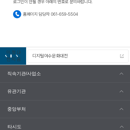
로그인이 안될 경우 아래의 번호로 문의바랍니다.
홈페이지 담당자 061-659-5504
이
정
다
디지털여수문화대전
전
지
음
직속기관/사업소
유관기관
중앙부처
타시도