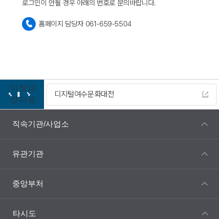
로그인이 안될 경우 아래의 번호로 문의바랍니다.
홈페이지 담당자 061-659-5504
이
정
다
디지털여수문화대전
전
지
음
직속기관/사업소
유관기관
중앙부처
타시도