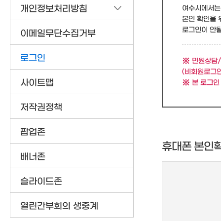
개인정보처리방침
여수시에서는 
본인 확인을 
로그인이 안될 
이메일무단수집거부
로그인
민원상담/
(비회원로그인
사이트맵
본 로그인
저작권정책
팝업존
휴대폰 본인
배너존
슬라이드존
열린간부회의 생중계