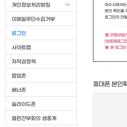
개인정보처리방침
여수시에서는 
본인 확인을 
로그인이 안될 
이메일무단수집거부
로그인
민원상담/
(비회원로그인
사이트맵
본 로그인
저작권정책
팝업존
휴대폰 본인
배너존
슬라이드존
열린간부회의 생중계