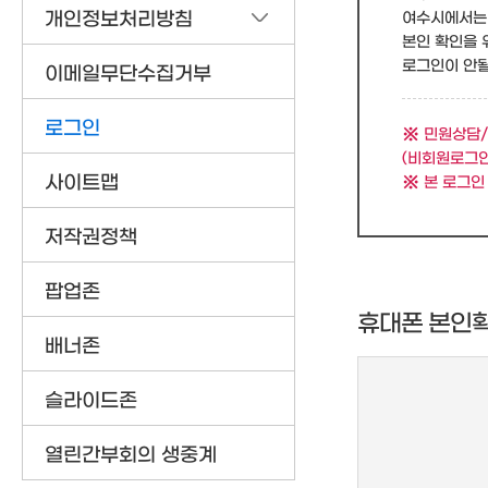
개인정보처리방침
여수시에서는 
본인 확인을 
로그인이 안될 
이메일무단수집거부
로그인
민원상담/
(비회원로그인
사이트맵
본 로그인
저작권정책
팝업존
휴대폰 본인
배너존
슬라이드존
열린간부회의 생중계