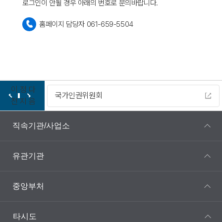
로그인이 안될 경우 아래의 번호로 문의바랍니다.
홈페이지 담당자 061-659-5504
이
정
다
국가인권위원회
다누리
전
지
음
직속기관/사업소
유관기관
중앙부처
타시도