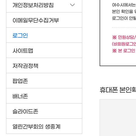
개인정보처리방침
여수시에서는 
본인 확인을 
로그인이 안될 
이메일무단수집거부
로그인
민원상담/
(비회원로그인
사이트맵
본 로그인
저작권정책
팝업존
휴대폰 본인
배너존
슬라이드존
열린간부회의 생중계