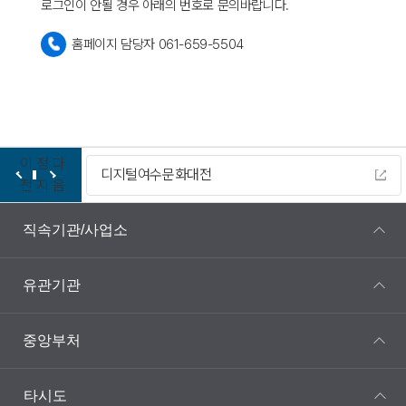
로그인이 안될 경우 아래의 번호로 문의바랍니다.
홈페이지 담당자 061-659-5504
이
정
다
디지털여수문화대전
전
지
음
직속기관/사업소
유관기관
중앙부처
타시도