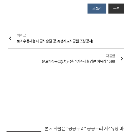
글쓰기
목록
이전글
토지수용재결서 공시송달 공고(청계묘지공원 조성공사)
다음글
분묘개장공고(2차)-전남 여수시 화양면 이목리 1599
본 저작물은 "공공누리"
공공누리 제4유형 마