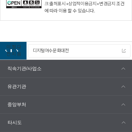
크:출처표시+상업적이용금지+변경금지
조건
에 따라 이용 할 수 있습니다.
이
정
다
디지털여수문화대전
전
지
음
직속기관/사업소
유관기관
중앙부처
타시도