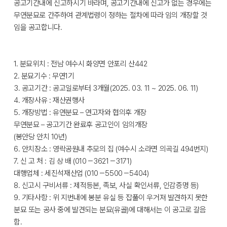
공고기간내에 신고하시기 바라며, 공고기간내에 신고가 없는 경우에는
무연분묘로 간주하여 관계법령이 정하는 절차에 따라 임의 개장할 것
임을 공고합니다.
1. 분묘위치 : 전남 여수시 화양면 안포리 산442
2. 분묘기수 : 무연1기
3. 공고기간 : 공고일로부터 3개월(2025. 03. 11 ~ 2025. 06. 11)
4. 개장사유 : 재산권행사
5. 개장방법 : 유연분묘 – 연고자와 협의후 개장
무연분묘 – 공고기간 완료후 공고인이 임의개장
(봉안당 안치 10년)
6. 안치장소 : 영락공원내 추모의 집 (여수시 소라면 의곡길 494번지)
7. 신 고 처 : 김 상 배 (010－3621－3171)
대행업체 : 세진석재산업 (010－5500－5404)
8. 신고시 구비서류 : 제적등본, 족보, 사실 확인서류, 인감증명 등)
9. 기타사항 : 위 지번내에 봉분 유실 등 잡풀이 우거져 발견하지 못한
분묘 또는 공사 중에 발견되는 분묘(유골)에 대해서는 이 공고로 갈음
함.