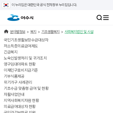
이 누리집은 대한민국 공식 전자정부 누리집입니다.
분야별정보
>
복지
>
기초생활복지
>
사회복지법인 및 시설
국민기초생활보장수급대상자
저소득층의료급여제도
긴급복지
노숙인발생처리 및 귀가조치
영구임대아파트 현황
이재민구호비지급기준
기부식품제공
위기가구 사례관리
기초수급 맞춤형 급여 및 현황
자활사업안내
지역사회복지자원 현황
의료급여대상자 현황
국민건강보험료 지원