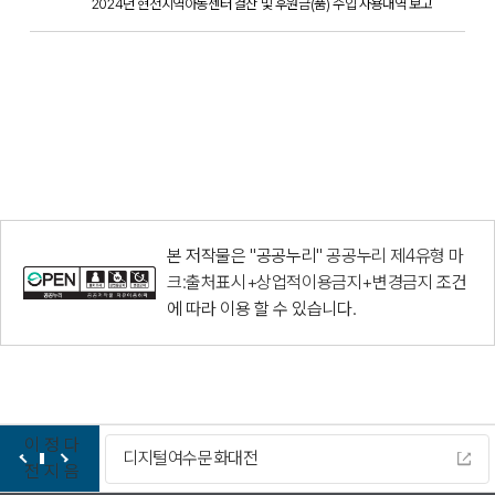
2024년 현천지역아동센터 결산 및 후원금(품) 수입 사용내역 보고
본 저작물은 "공공누리"
공공누리 제4유형 마
크:출처표시+상업적이용금지+변경금지
조건
에 따라 이용 할 수 있습니다.
이
정
다
디지털여수문화대전
전
지
음