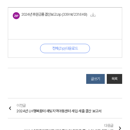
2024년 후원금품 결산보고.zip
(339 hit/ 231.6 KB)
전체(Zip)다운로드
글쓰기
목록
이전글
2024년 LH행복꿈터 새빛지역아동센터 세입·세출 결산 보고서
다음글